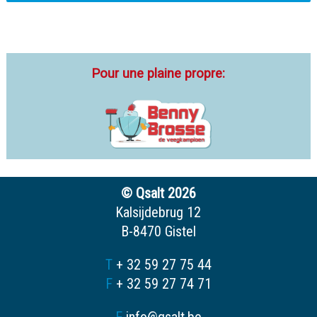
Pour une plaine propre:
© Qsalt 2026
Kalsijdebrug 12
B-8470 Gistel
T
+ 32 59 27 75 44
F
+ 32 59 27 74 71
E
info@qsalt.be