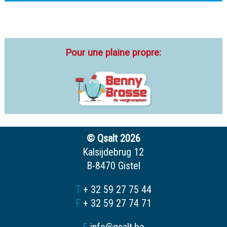
Pour une plaine propre:
© Qsalt 2026
Kalsijdebrug 12
B-8470 Gistel
T
+ 32 59 27 75 44
F
+ 32 59 27 74 71
E
info@qsalt.be