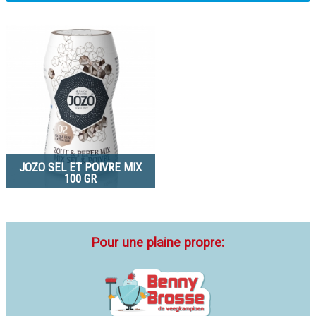
JOZO SEL ET POIVRE MIX
100 GR
Pour une plaine propre: