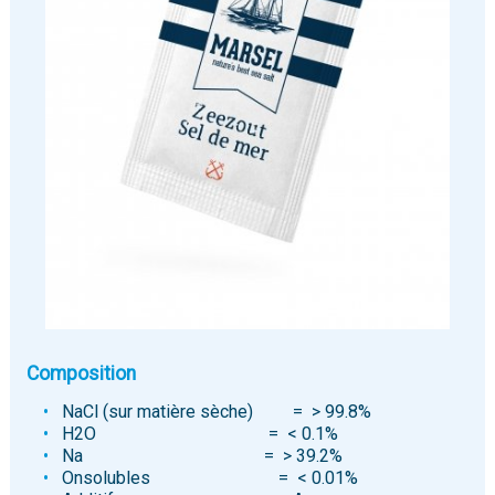
Composition
NaCl (sur matière sèche) = > 99.8%
H2O = < 0.1%
Na = > 39.2%
Onsolubles = < 0.01%