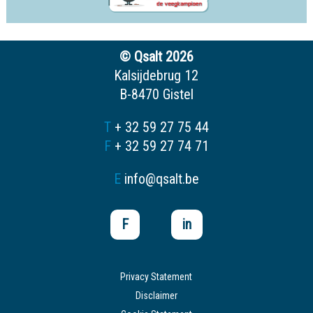
© Qsalt 2026
Kalsijdebrug 12
B-8470 Gistel
T
+ 32 59 27 75 44
F
+ 32 59 27 74 71
E
info@qsalt.be
F
in
Privacy Statement
Disclaimer