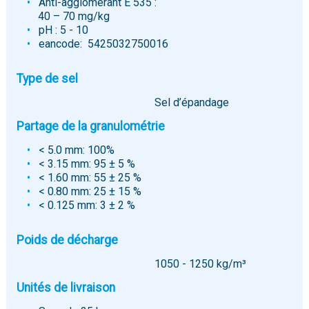
Anti-agglomérant E 535 :
40 – 70 mg/kg
pH : 5 - 10
eancode: 5425032750016
Type de sel
Sel d’épandage
Partage de la granulométrie
< 5.0 mm: 100%
< 3.15 mm: 95 ± 5 %
< 1.60 mm: 55 ± 25 %
< 0.80 mm: 25 ± 15 %
< 0.125 mm: 3 ± 2 %
Poids de décharge
1050 - 1250 kg/m³
Unités de livraison