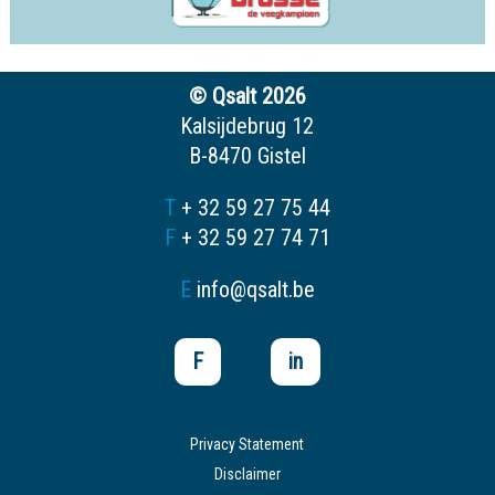
© Qsalt 2026
Kalsijdebrug 12
B-8470 Gistel
T
+ 32 59 27 75 44
F
+ 32 59 27 74 71
E
info@qsalt.be
F
in
Privacy Statement
Disclaimer