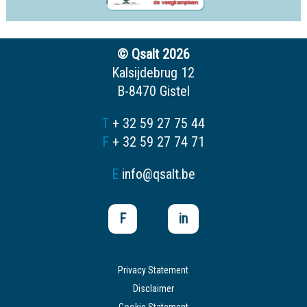
© Qsalt 2026
Kalsijdebrug 12
B-8470 Gistel
T
+ 32 59 27 75 44
F
+ 32 59 27 74 71
E
info@qsalt.be
F
in
Privacy Statement
Disclaimer
Cookie Statement