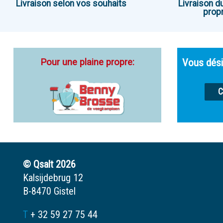
Livraison selon vos souhaits
Livraison d
propr
Pour une plaine propre:
Vous dési
C
© Qsalt 2026
Kalsijdebrug 12
B-8470 Gistel
T
+ 32 59 27 75 44