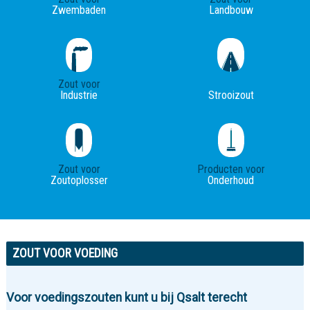
Zwembaden
Landbouw
Zout voor
Industrie
Strooizout
Zout voor
Producten voor
Zoutoplosser
Onderhoud
ZOUT VOOR VOEDING
Voor voedingszouten kunt u bij Qsalt terecht