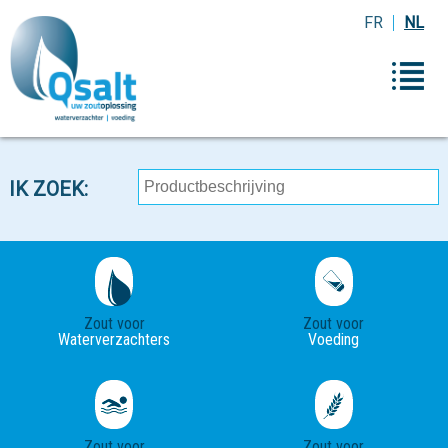
FR
NL
IK ZOEK:
Zout voor
Zout voor
Waterverzachters
Voeding
Zout voor
Zout voor