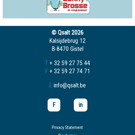
© Qsalt 2026
Kalsijdebrug 12
B-8470 Gistel
T
+ 32 59 27 75 44
F
+ 32 59 27 74 71
E
info@qsalt.be
F
in
Privacy Statement