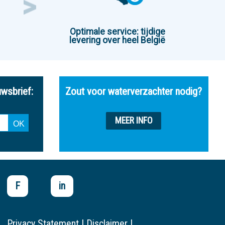
Optimale service: tijdige
levering over heel België
uwsbrief:
Zout voor waterverzachter nodig?
MEER INFO
F
in
Privacy Statement
|
Disclaimer
|