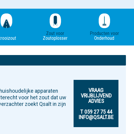
Zout voor
Producten voor
trooizout
Zoutoplosser
Onderhoud
VRAAG
 huishoudelijke apparaten
VRIJBLIJVEND
 terecht voor het zout dat uw
ADVIES
erzachter zoekt Qsalt in zijn
T 059 27 75 44
INFO@QSALT.BE