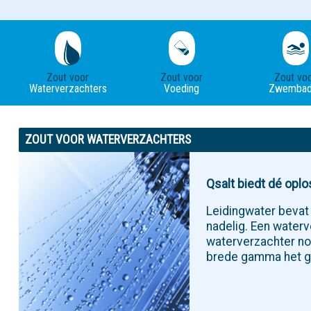
Zout voor
Zout voor
Zout vo
Waterverzachters
Voeding
Zwembad
ZOUT VOOR WATERVERZACHTERS
Qsalt biedt dé opl
Leidingwater bevat 
nadelig. Een waterv
waterverzachter nod
brede gamma het g