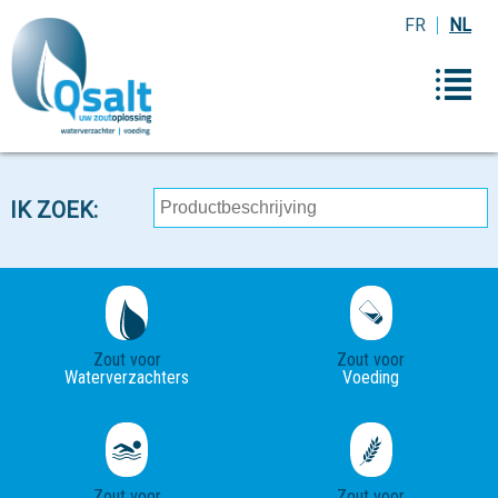
FR
NL
IK ZOEK:
Zout voor
Zout voor
Waterverzachters
Voeding
Zout voor
Zout voor