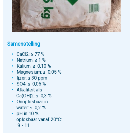
Samenstelling
CaCl2: ≥ 77 %
Natrium: ≤ 1 %
Kalium: ≤ 0,10 %
Magnesium: ≤ 0,05 %
Ijzer: ≤ 30 ppm
SO4: ≤ 0,05 %
Alkaliteit als
Ca(OH)2: ≤ 0,3 %
Onoplosbaar in
water: ≤ 0,2 %
pH in 10 %
oplosbaar vanaf 20°C:
9 - 11