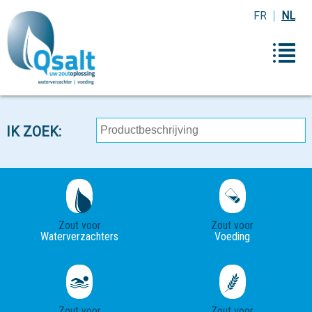
FR
NL
IK ZOEK:
Zout voor
Zout voor
Waterverzachters
Voeding
Zout voor
Zout voor