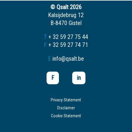
© Qsalt 2026
Kalsijdebrug 12
B-8470 Gistel
T
+ 32 59 27 75 44
F
+ 32 59 27 74 71
E
info@qsalt.be
F
in
Privacy Statement
Disclaimer
Cookie Statement