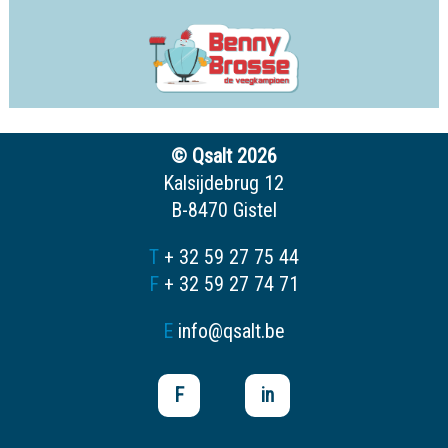
© Qsalt 2026
Kalsijdebrug 12
B-8470 Gistel
T
+ 32 59 27 75 44
F
+ 32 59 27 74 71
E
info@qsalt.be
F
in