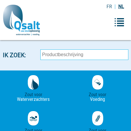
FR
NL
IK ZOEK:
Zout voor
Zout voor
Waterverzachters
Voeding
Zout voor
Zout voor