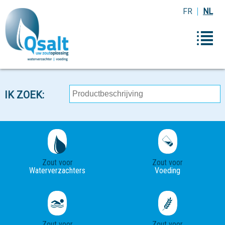
FR
NL
IK ZOEK:
Zout voor
Zout voor
Waterverzachters
Voeding
Zout voor
Zout voor