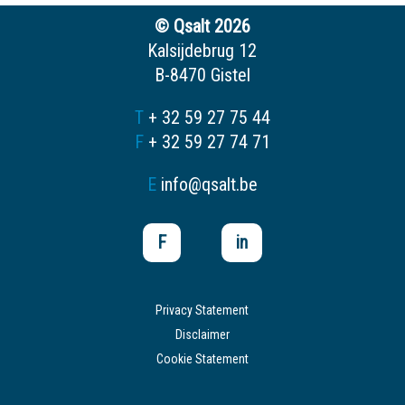
© Qsalt 2026
Kalsijdebrug 12
B-8470 Gistel
T
+ 32 59 27 75 44
F
+ 32 59 27 74 71
E
info@qsalt.be
F
in
Privacy Statement
Disclaimer
Cookie Statement