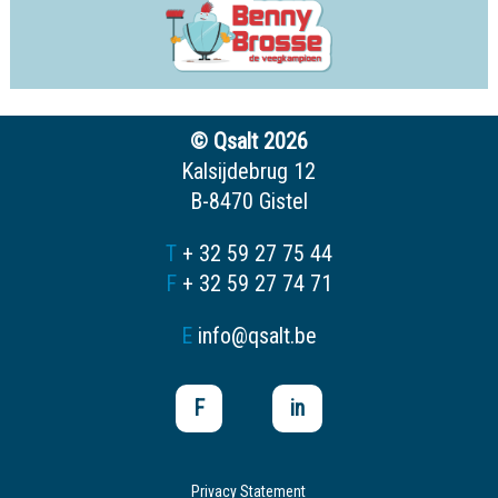
© Qsalt 2026
Kalsijdebrug 12
B-8470 Gistel
T
+ 32 59 27 75 44
F
+ 32 59 27 74 71
E
info@qsalt.be
F
in
Privacy Statement