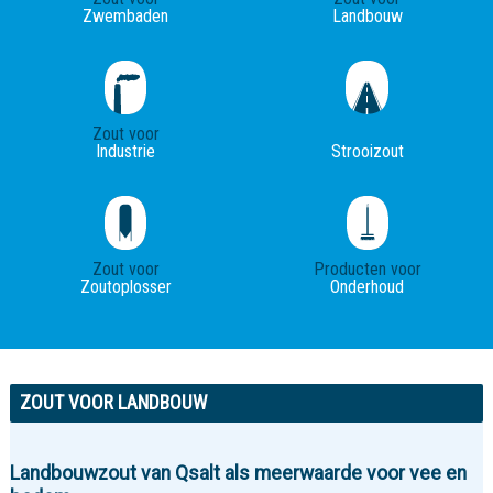
Zwembaden
Landbouw
Zout voor
Industrie
Strooizout
Zout voor
Producten voor
Zoutoplosser
Onderhoud
ZOUT VOOR LANDBOUW
Landbouwzout van Qsalt als meerwaarde voor vee en