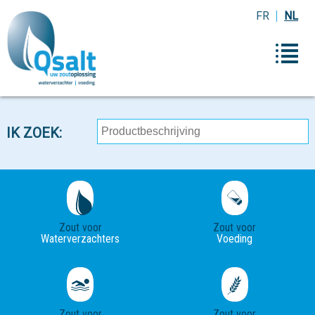
FR
NL
IK ZOEK:
Zout voor
Zout voor
Waterverzachters
Voeding
Zout voor
Zout voor