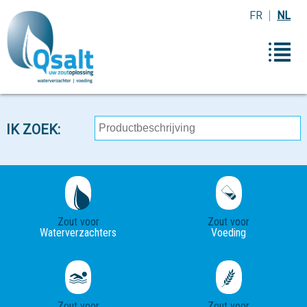
FR
NL
IK ZOEK:
Zout voor
Zout voor
Waterverzachters
Voeding
Zout voor
Zout voor