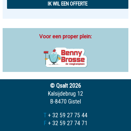
IK WIL EEN OFFERTE
Voor een proper plein:
© Qsalt 2026
Kalsijdebrug 12
B-8470 Gistel
T
+ 32 59 27 75 44
F
+ 32 59 27 74 71